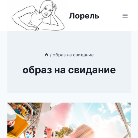
Перейти
к
Лорель
содержимому
/
образ на свидание
образ на свидание