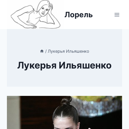
Перейти
к
Лорель
содержимому
/
Лукерья Ильяшенко
Лукерья Ильяшенко