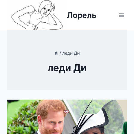
Перейти
к
Лорель
содержимому
/
леди Ди
леди Ди