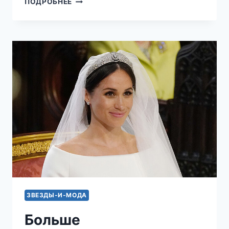
ПОДРОБНЕЕ
МЕГАН
МАРКЛ
ОБРАТИЛА
НА
СЕБЯ
ВНИМАНИЕ
ПРИНЦА
ГАРРИ:
КОВАРНЫЙ
ПРИЕМ,
КОТОРЫЙ
ОНА
ДО
СИХ
ПОР
СКРЫВАЕТ
ЗВЕЗДЫ-И-МОДА
Больше