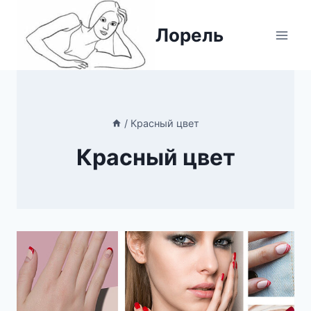
Перейти
к
Лорель
содержимому
/
Красный цвет
Красный цвет