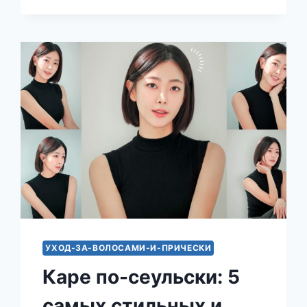
ИЗ
90-
Х:
ПОЧЕМУ
ОНА
ПОДОЙДЕТ
ТЕБЕ
БОЛЬШЕ
ЧЕМ
КАРЕ
ИЛИ
КАСКАД
УХОД-ЗА-ВОЛОСАМИ-И-ПРИЧЕСКИ
Каре по-сеульски: 5
самых стильных и