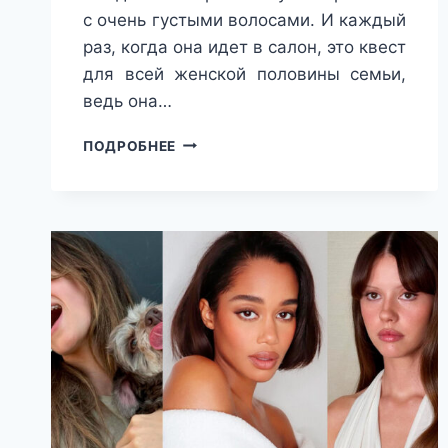
с очень густыми волосами. И каждый
раз, когда она идет в салон, это квест
для всей женской половины семьи,
ведь она…
МАРКИЗ,
ПОДРОБНЕЕ
ВОЛЧИЦА
И
РУСАЛКА:
6
САМЫХ
СТИЛЬНЫХ
ВЕСЕННИХ
СТРИЖЕК
ДЛЯ
ГУСТЫХ
ВОЛОС
ЛЮБОГО
ТИПА
И