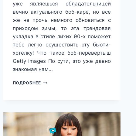
уже являешься обладательницей
вечно актуального боб-каре, но все
же не прочь немного обновиться с
приходом зимы, то эта трендовая
укладка в стиле лихих 90-х поможет
тебе легко осуществить эту бьюти-
хотелку! Что такое боб-перевертыш
Getty images По сути, это уже давно
знакомая нам…
ЧТО
ПОДРОБНЕЕ
ТАКОЕ
ПЕРЕВЕРНУТЫЙ
БОБ,
ПОЧЕМУ
ОН
ВЕРНУЛСЯ
К
НАМ