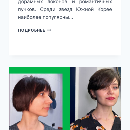
дорамных локонов и романтичных
пучков. Среди звезд Южной Корее
наиболее популярны…
КАРЕ
ПОДРОБНЕЕ
ПО-
СЕУЛЬСКИ:
5
САМЫХ
СТИЛЬНЫХ
И
КРАСИВЫХ
СТРИЖЕК
ДЛЯ
КОРОТКИХ
ВОЛОС
НА
ВЕСНУ