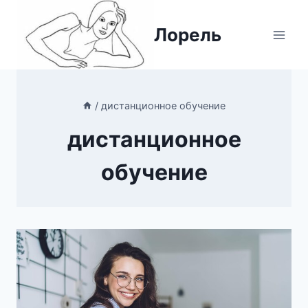
Перейти
к
Лорель
содержимому
/
дистанционное обучение
дистанционное
обучение